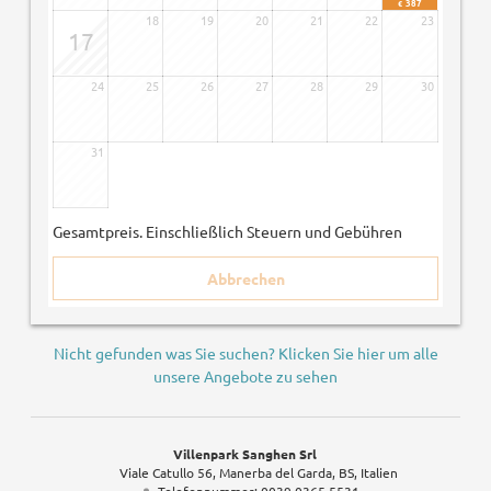
387
€
18
19
20
21
22
23
17
24
25
26
27
28
29
30
31
Gesamtpreis
. Einschließlich Steuern und Gebühren
Abbrechen
Nicht gefunden was Sie suchen? Klicken Sie hier um alle
unsere Angebote zu sehen
Villenpark Sanghen Srl
Viale Catullo 56
Manerba del Garda, BS
Italien
Telefonnummer
:
0039 0365 5531