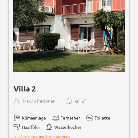
10
Villa 2
2
Max.: 6 Personen
60
m
Klimaanlage
Fernseher
Toilette
Haarföhn
Wasserkocher
Alle Ausstattungsmerkmale anzeigen