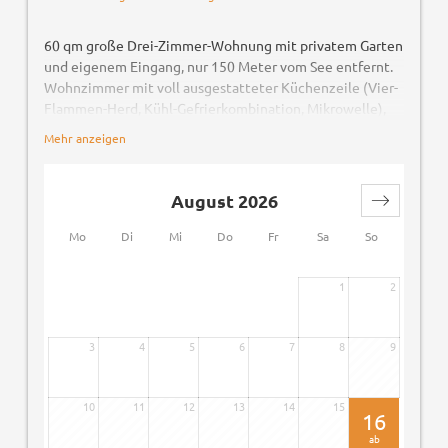
60 qm große Drei-Zimmer-Wohnung mit privatem Garten
und eigenem Eingang, nur 150 Meter vom See entfernt.
Wohnzimmer mit voll ausgestatteter Küchenzeile (Vier-
Flammen-Herd, Kühl-Gefrierkombination, Mikrowelle),
Doppelschlafcouch, zwei Doppelzimmer (Einzelbetten
Mehr anzeigen
möglich), Badezimmer mit Dusche. Klimaanlage in allen
Räumen, kostenloses WLAN, Sat-TV, Safe, Bettwäsche
inklusive. Privater Garten mit Tisch, Stühlen und
August 2026
Sonnenliegen. Parkplatz. Haustiere erlaubt.
Mo
Di
Mi
Do
Fr
Sa
So
Ideal für Familien und Gruppen bis zu 6 Personen.
1
2
3
4
5
6
7
8
9
10
11
12
13
14
15
16
ab